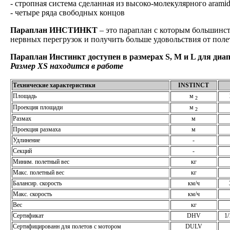
- стропная система сделанная из высоко-молекулярного arami
- четыре ряда свободных концов
Параплан ИНСТИНКТ
– это параплан с которым большинств
нервных перегрузок и получить больше удовольствия от поле
Параплан Инстинкт доступен в размерах S, М и L для диап
Размер XS находится в работе
Технические характеристики
INSTINCT
Площадь
м
2
Проекция площади
м
2
Размах
м
Проекция размаха
м
Удлинение
-
Секций
-
Миним. полетный вес
кг
Макс. полетный вес
кг
Балансир. скорость
км/ч
Макс. скорость
км/ч
Вес
кг
Сертификат
DHV
1
Сертифицированн для полетов с мотором
DULV