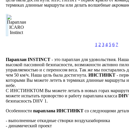
термиках длинные маршруты или делать волшебные акромане
1
2
3
4
5
6
7
Параплан INSTINCT
- это параплан для удовольствия. Наш
высокой пассивной безопасности, возможности активно пило
управляемостью и с переносом веса. Так же мы постарались д
чем 50 км/ч. Наша цель была достигнута.
ИНСТИНКТ
- перв
которыми Вы можете лететь в термиках длинные маршруты и
небе.
С ИНСТИНКТОМ Вы можете летать в новых горах маршруты 
можете испытать проворство и работу параплана класса
DHV 
безопасность DHV 1.
Особенности
параплана ИНСТИНКТ
со следующими детал
- выполненные откидные створки воздухазаборника
- динамический проект