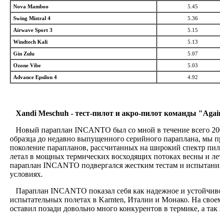
Nova Mamboo
5.45
Swing Mistral 4
5.36
Airwave Sport 3
5.15
Windtech Kali
5.13
Gin Zulu
5.07
Ozone Vibe
5.03
Advance Epsilon 4
4.92
Xandi Meschuh - тест-пилот и акро-пилот команды "Again
Новый параплан INCANTO был со мной в течение всего 200
образца до недавно выпущенного серийного параплана, мы п
поколение парапланов, рассчитанных на широкий спектр пи
летал в мощных термических восходящих потоках весны и лет
параплан INCANTO подвергался жестким тестам и испытания
условиях.
Параплан INCANTO показал себя как надежное и устойчиво
испытательных полетах в Karnten, Италии и Монако. На свое
оставил позади довольно много конкурентов в термике, а так 