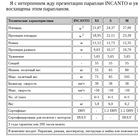
Я с нетерпением жду презентации параплан INCANTO и уве
восхищены этим парапланом.
Технические характеристики
INCANTO
XS
S
M
2
Площадь
21,87
24,37
27,00
м
2
Проекция площади
18,95
21,11
23,39
м
Размах
м
11,12
11,73
12,35
Проекция размаха
м
9,63
10,17
10,70
Удлинение
-
5,65
5,65
5,65
Секций
-
55
55
55
Миним. полетный вес
кг
55
65
80
Макс. полетный вес
кг
75
85
105
Балансир. скорость
км/ч
38
38
38
Макс. скорость
км/ч
>50
>50
>50
No. of risers
-
4+1
4+1
4+1
Вес
кг
5,8
6,0
6,2
Сертификат
DHV
-
1-2 DHV
1-2 DHV
Сертифицированн для полетов с мотором
DULV
-
-
DULV
3 года гарантии или 200 часов налета
В комплект входит: Параплан, рюкзак, акселератор, инструкци и майка или поясная су