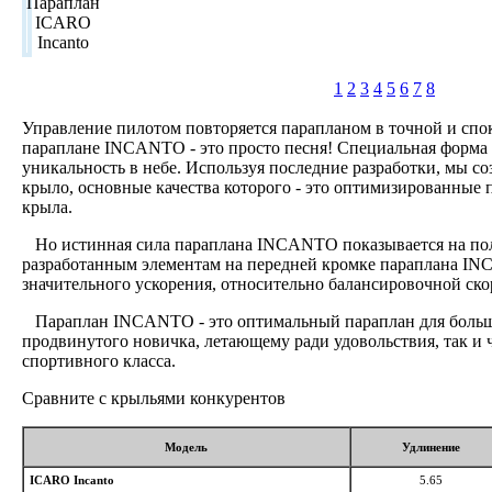
1
2
3
4
5
6
7
8
Управление пилотом повторяется парапланом в точной и спо
параплане INCANTO - это просто песня! Специальная форма 
уникальность в небе. Используя последние разработки, мы с
крыло, основные качества которого - это оптимизированные 
крыла.
Но истинная сила параплана INCANTO показывается на пол
разработанным элементам на передней кромке параплана I
значительного ускорения, относительно балансировочной ско
Параплан INCANTO - это оптимальный параплан для больши
продвинутого новичка, летающему ради удовольствия, так и
спортивного класса.
Сравните с крыльями конкурентов
Модель
Удлинение
ICARO Incanto
5.65