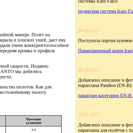
системы Icaro Falco
подвесная система Icaro Fa
30.06.2017
койной манере. Полет на
крыла и плоских ушей, дает ему
Поступила партия шлемов 
оздали очень конкурентоспособное
передняя кромка и профиль
Парапланерный шлем Icar
ной скорости. Недавно
28.06.2017
NCANTO мы добились
рости.
Добавлено описание и фот
параплана Pandion (EN-B):
нства пилотов. Как для
 честолюбивому пилоту
параплан категории EN-B 
18.01.2017
Проекция
удлинения
Добавлено описание и фот
параплана для полётов с 
4.6