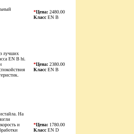
льный
*
Цена:
2480.00
Класс
EN B
з лучших
сса EN B hi.
и
*
Цена:
2380.00
спокойствия
Класс
EN B
теристик.
истайла. На
могли
скорость и
*
Цена:
1780.00
бработки
Класс
EN D