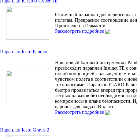
Параплан ICARO Cyber TE
Отличный параплан для первого шага
полетам. Прекрасное соотношение цен
Произведен в Германии.
Рассмотреть подробнее
Параплан Icaro Pandion
Наш новый базовый интермедиат Pand
превосходит параплан Instinct TE с с
новой концепцией - насыщенным и к
чувством полёта в соответствии с но
технологиями. Параплан ICARO Pandi
быстро продвигаться вперёд при прор
лётных навыков без необходимости ид
компромиссы в плане безопасности. 
вариант для входа в В-класс
Рассмотреть подробнее
Параплан Icaro Gravis 2