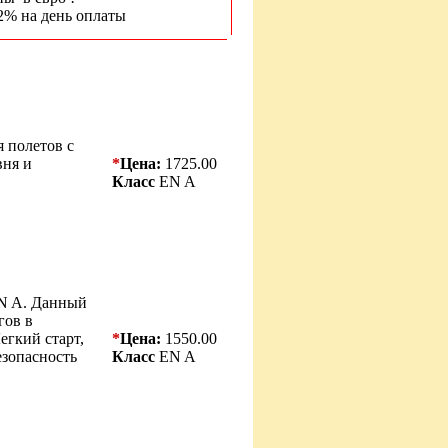
2% на день оплаты
я полетов с
вня и
*
Цена:
1725.00
Класс
EN A
EN A. Данный
гов в
егкий старт,
*
Цена:
1550.00
езопасность
Класс
EN A