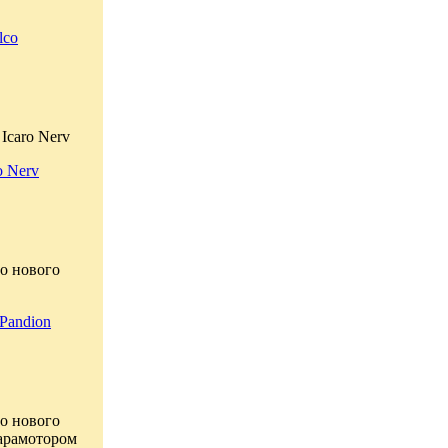
lco
Icaro Nerv
o Nerv
о нового
Pandion
о нового
парамотором