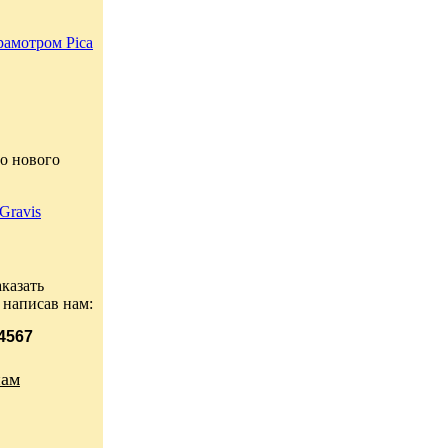
рамотром Pica
о нового
Gravis
казать
 написав нам:
 4567
нам