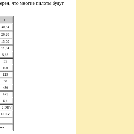
рен, что многие пилоты будут
L
30,34
26,28
13,09
11,34
5,65
55
100
125
38
>50
4+1
6,4
1-2 DHV
DULV
мка