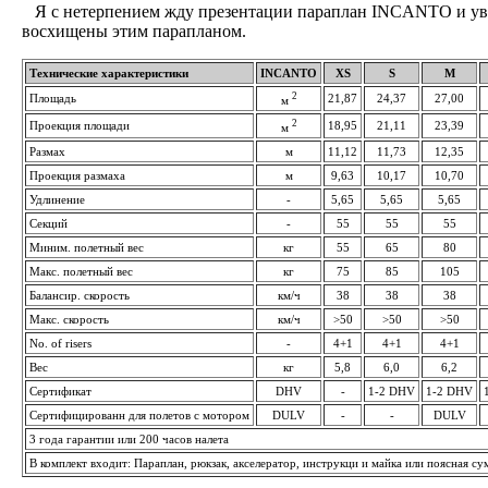
Я с нетерпением жду презентации параплан INCANTO и уве
восхищены этим парапланом.
Технические характеристики
INCANTO
XS
S
M
2
Площадь
21,87
24,37
27,00
м
2
Проекция площади
18,95
21,11
23,39
м
Размах
м
11,12
11,73
12,35
Проекция размаха
м
9,63
10,17
10,70
Удлинение
-
5,65
5,65
5,65
Секций
-
55
55
55
Миним. полетный вес
кг
55
65
80
Макс. полетный вес
кг
75
85
105
Балансир. скорость
км/ч
38
38
38
Макс. скорость
км/ч
>50
>50
>50
No. of risers
-
4+1
4+1
4+1
Вес
кг
5,8
6,0
6,2
Сертификат
DHV
-
1-2 DHV
1-2 DHV
Сертифицированн для полетов с мотором
DULV
-
-
DULV
3 года гарантии или 200 часов налета
В комплект входит: Параплан, рюкзак, акселератор, инструкци и майка или поясная су