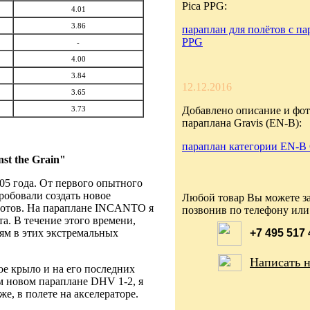
Pica PPG:
4.01
3.86
параплан для полётов с па
PPG
-
4.00
3.84
12.12.2016
3.65
3.73
Добавлено описание и фот
параплана Gravis (EN-B):
параплан категории EN-B 
st the Grain"
5 года. От первого опытного
робовали создать новое
Любой товар Вы можете за
лотов. На параплане INCANTO я
позвонив по телефону или
а. В течение этого времени,
м в этих экстремальных
+7 495 517
Написать 
е крыло и на его последних
м новом параплане DHV 1-2, я
же, в полете на акселераторе.