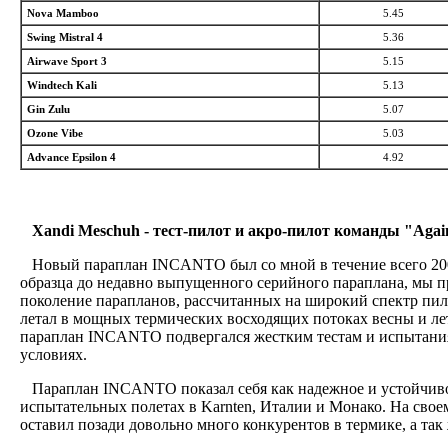
Nova Mamboo
5.45
Swing Mistral 4
5.36
Airwave Sport 3
5.15
Windtech Kali
5.13
Gin Zulu
5.07
Ozone Vibe
5.03
Advance Epsilon 4
4.92
Xandi Meschuh - тест-пилот и акро-пилот команды "Again
Новый параплан INCANTO был со мной в течение всего 200
образца до недавно выпущенного серийного параплана, мы п
поколение парапланов, рассчитанных на широкий спектр пи
летал в мощных термических восходящих потоках весны и лет
параплан INCANTO подвергался жестким тестам и испытания
условиях.
Параплан INCANTO показал себя как надежное и устойчиво
испытательных полетах в Karnten, Италии и Монако. На свое
оставил позади довольно много конкурентов в термике, а так 