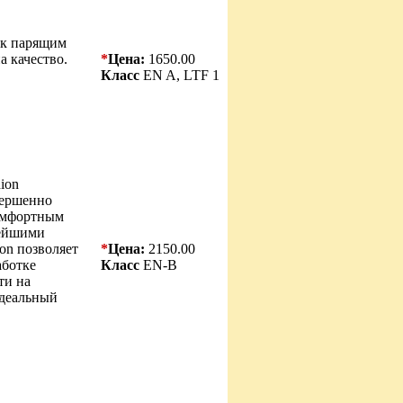
 к парящим
а качество.
*
Цена:
1650.00
Класс
EN A, LTF 1
ion
овершенно
омфортным
вейшими
on позволяет
*
Цена:
2150.00
аботке
Класс
EN-B
ти на
Идеальный