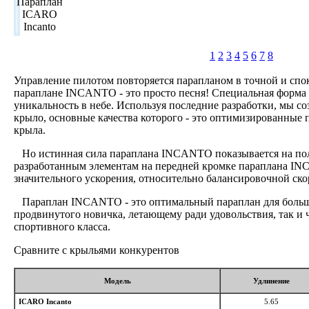
1
2
3
4
5
6
7
8
Управление пилотом повторяется парапланом в точной и спо
параплане INCANTO - это просто песня! Специальная форма 
уникальность в небе. Используя последние разработки, мы с
крыло, основные качества которого - это оптимизированные 
крыла.
Но истинная сила параплана INCANTO показывается на пол
разработанным элементам на передней кромке параплана I
значительного ускорения, относительно балансировочной ско
Параплан INCANTO - это оптимальный параплан для больши
продвинутого новичка, летающему ради удовольствия, так и
спортивного класса.
Сравните с крыльями конкурентов
Модель
Удлинение
ICARO Incanto
5.65