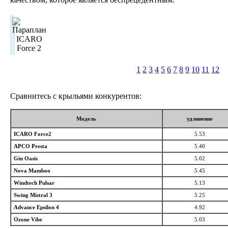
1
2
3
4
5
6
7
8
9
10
11
12
Сравнитесь с крыльями конкурентов:
Модель
удлинение
ICARO Force2
5.53
APCO Presta
5.40
Gin Oasis
5.02
Nova Mamboo
5.45
Windtech Pulsar
5.13
Swing Mistral 3
5.25
Advance Epsilon 4
4.92
Ozone Vibe
5.03