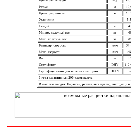
2
Размах
м
12,
Проекция размаха
м
10,
Удлинение
-
5,
Секций
-
4
Миним. полетный вес
кг
6
Макс. полетный вес
кг
8
Балансир. скорость
км/ч
37-
Макс. скорость
км/ч
>5
Вес
кг
6,
Сертификат
DHV
1-2
Сертифицированн для полетов с мотором
DULV
-
3 года гарантии или 200 часов налета
В комплект входит: Параплан, рюкзак, акселератор, инструкци и