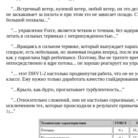
"...Встречный ветер, нулевой ветер, любой ветер, он это де
не заскакивает за пилота и при этом это не зависает позади. С
большой похвалы..."
"... управление Force, является четким и точным, без задер
летать в сильных термиках с непринужденностью..."
"...Вращаясь в сильном термике, который вынуждает парапл
спирале, есть небольшая, но значимая подача вперед, после вх
как у параплана high performance. Поэтому, Вы не тратите вре
непосредственно в ядре потока... он хорошо реагирует на упра
"... этот DHV1-2 настолько продвинутая работа, что он не 
классе. Ему нужно только доработать качество глайдирования 
"...Крыло, как-будто, проглатывает турбулентность..."
"...Относительно сложений, они не настолько серьезныые, чт
исключением тех, которые происходили в результате привыч
..."
1)
Технические характеристики
FORCE
S
м
Площадь
26,
2
м
Проекция площади
23,