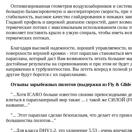
Оптимизированная геометрия воздухозаборников и система 
большую балансировочную и акселераторную скорость, при 
стабильность, высокое качество глайдирования и никаких за
Гладкий профиль и широкий диапазон скоростей, дают возмо
термические потоки с максимальным использованием силы эт
позволяет поставить крыло в узкую спираль, чтобы иметь воз
термических потоках.
Благодаря высокой надежности, хорошей управляемости, вы
поверхности верхней кромки - этот параплан становиться меч
параплана, который даст Вам возможность летать большие м
достойные результаты на соревнованиях и при этом не будет 
напряжении в турбулентностии. Вы лететь вперед в полной ув
другие будут боротся с их парапланами.
Отзывы зарыбежных пилотов (выдержки из Fly & Glide 
"...Хотя ICARO больше известно своими превосходными де
влиться в парапланерный мир также ... с такой же СИЛОЙ (F
название..."
"... Этот параплан сделан безопасным, что делает его прив
большинства пилотов..."
"...Для класса DHV1-2, это удлинение 5.53 - очень впечатляе