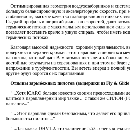
Оптимизированная геометрия воздухозаборников и система 
большую балансировочную и акселераторную скорость, при 
стабильность, высокое качество глайдирования и никаких за
Гладкий профиль и широкий диапазон скоростей, дают возмо
термические потоки с максимальным использованием силы эт
позволяет поставить крыло в узкую спираль, чтобы иметь воз
термических потоках.
Благодаря высокой надежности, хорошей управляемости, вы
поверхности верхней кромки - этот параплан становиться меч
параплана, который даст Вам возможность летать большие м
достойные результаты на соревнованиях и при этом не будет 
напряжении в турбулентностии. Вы лететь вперед в полной ув
другие будут боротся с их парапланами.
Отзывы зарыбежных пилотов (выдержки из Fly & Glide 
"...Хотя ICARO больше известно своими превосходными де
влиться в парапланерный мир также ... с такой же СИЛОЙ (F
название..."
"... Этот параплан сделан безопасным, что делает его прив
большинства пилотов..."
"...Для класса DHV1-2, это удлинение 5.53 - очень впечатляе