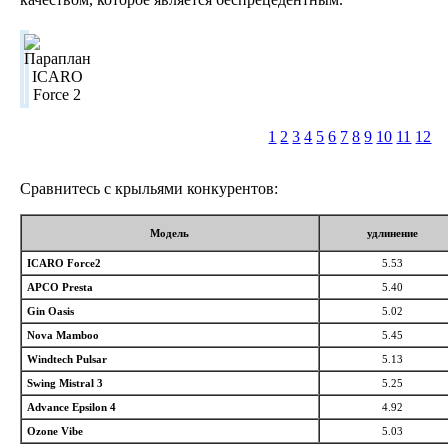
1
2
3
4
5
6
7
8
9
10
11
12
Сравнитесь с крыльями конкурентов:
Модель
удлинение
ICARO Force2
5.53
APCO Presta
5.40
Gin Oasis
5.02
Nova Mamboo
5.45
Windtech Pulsar
5.13
Swing Mistral 3
5.25
Advance Epsilon 4
4.92
Ozone Vibe
5.03