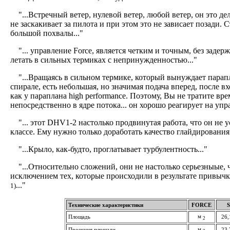
"...Встречный ветер, нулевой ветер, любой ветер, он это де
не заскакивает за пилота и при этом это не зависает позади. С
большой похвалы..."
"... управление Force, является четким и точным, без задер
летать в сильных термиках с непринужденностью..."
"...Вращаясь в сильном термике, который вынуждает парапл
спирале, есть небольшая, но значимая подача вперед, после вх
как у параплана high performance. Поэтому, Вы не тратите вре
непосредственно в ядре потока... он хорошо реагирует на упра
"... этот DHV1-2 настолько продвинутая работа, что он не 
классе. Ему нужно только доработать качество глайдирования 
"...Крыло, как-будто, проглатывает турбулентность..."
"...Относительно сложений, они не настолько серьезныые, чт
исключением тех, которые происходили в результате привыч
..."
1)
Технические характеристики
FORCE
S
м
Площадь
26,
2
м
Проекция площади
23,