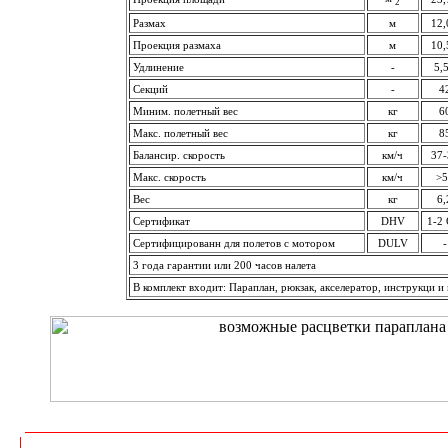
2
Размах
м
12,
Проекция размаха
м
10,
Удлинение
-
5,
Секций
-
4
Миним. полетный вес
кг
6
Макс. полетный вес
кг
8
Балансир. скорость
км/ч
37-
Макс. скорость
км/ч
>5
Вес
кг
6,
Сертификат
DHV
1-2
Сертифицированн для полетов с мотором
DULV
-
3 года гарантии или 200 часов налета
В комплект входит: Параплан, рюкзак, акселератор, инструкци и