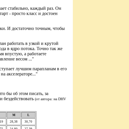
лает стабильно, каждый раз. Он
тарт - просто класс и достоен
жки. И достаточно точным, чтобы
ан работать в узкой и крутой
ода в ядро потока. Точно так же
мя впустую, а работаете
вление весом ..."
уступает лучшим парапланам в его
на акселераторе..."
о бы об этом писать, за
ки бездействовать
(от автора: на DHV
M
L
19
28,38
30,70
75
24,80
27,39