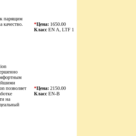
 к парящим
а качество.
*
Цена:
1650.00
Класс
EN A, LTF 1
ion
овершенно
омфортным
вейшими
on позволяет
*
Цена:
2150.00
аботке
Класс
EN-B
ти на
Идеальный