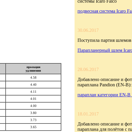
системы Icaro Falco
подвесная система Icaro Fa
30.06.2017
Поступила партия шлемов 
Парапланерный шлем Icar
проекция
28.06.2017
удлинения
4.58
Добавлено описание и фот
параплана Pandion (EN-B):
4.40
4.11
параплан категории EN-B 
4.01
4.00
3.80
18.01.2017
3.73
Добавлено описание и фот
3.65
параплана для полётов с 