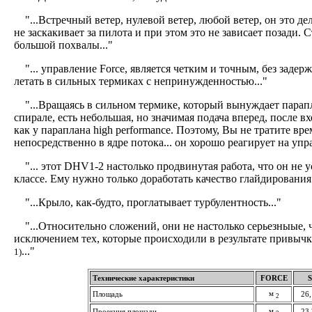
"...Встречный ветер, нулевой ветер, любой ветер, он это де
не заскакивает за пилота и при этом это не зависает позади. С
большой похвалы..."
"... управление Force, является четким и точным, без задер
летать в сильных термиках с непринужденностью..."
"...Вращаясь в сильном термике, который вынуждает парапл
спирале, есть небольшая, но значимая подача вперед, после вх
как у параплана high performance. Поэтому, Вы не тратите вре
непосредственно в ядре потока... он хорошо реагирует на упра
"... этот DHV1-2 настолько продвинутая работа, что он не 
классе. Ему нужно только доработать качество глайдирования 
"...Крыло, как-будто, проглатывает турбулентность..."
"...Относительно сложений, они не настолько серьезныые, чт
исключением тех, которые происходили в результате привыч
..."
1)
Технические характеристики
FORCE
S
м
Площадь
26,
2
м
Проекция площади
23,