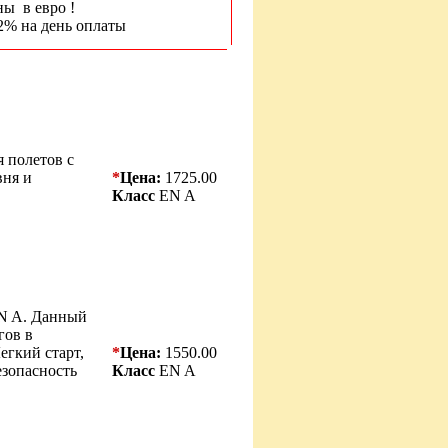
ны в евро !
2% на день оплаты
я полетов с
вня и
*
Цена:
1725.00
Класс
EN A
EN A. Данный
гов в
егкий старт,
*
Цена:
1550.00
езопасность
Класс
EN A