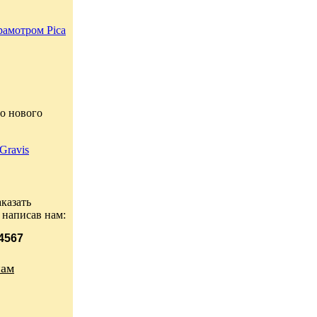
рамотром Pica
о нового
Gravis
казать
 написав нам:
 4567
нам