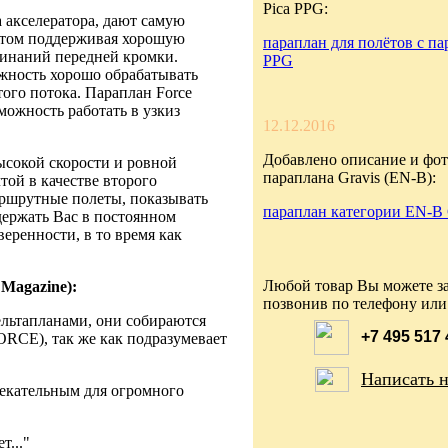
Pica PPG:
акселератора, дают самую
этом поддерживая хорошую
параплан для полётов с па
минаний передней кромки.
PPG
жность хорошо обрабатывать
ого потока. Параплан Force
можность работать в узкиз
12.12.2016
Добавлено описание и фот
сокой скорости и ровной
параплана Gravis (EN-B):
той в качестве второго
аршрутные полеты, показывать
параплан категории EN-B 
держать Вас в постоянном
еренности, в то время как
Любой товар Вы можете за
Magazine):
позвонив по телефону или
льтапланами, они собираются
+7 495 517
ORCE), так же как подразумевает
Написать 
лекательным для огромного
т..."