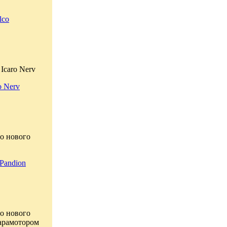
lco
Icaro Nerv
o Nerv
о нового
Pandion
о нового
парамотором