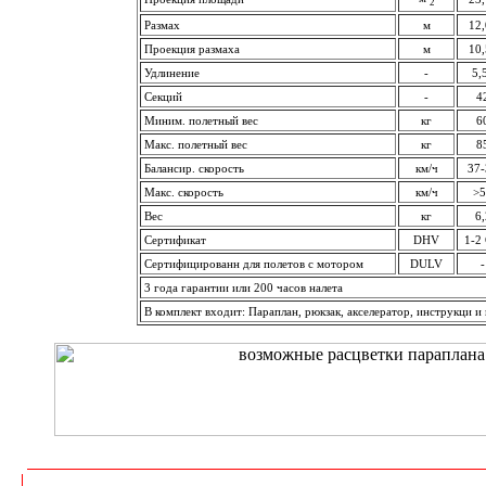
2
Размах
м
12,
Проекция размаха
м
10,
Удлинение
-
5,
Секций
-
4
Миним. полетный вес
кг
6
Макс. полетный вес
кг
8
Балансир. скорость
км/ч
37-
Макс. скорость
км/ч
>5
Вес
кг
6,
Сертификат
DHV
1-2
Сертифицированн для полетов с мотором
DULV
-
3 года гарантии или 200 часов налета
В комплект входит: Параплан, рюкзак, акселератор, инструкци и