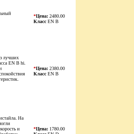
льный
*
Цена:
2480.00
Класс
EN B
з лучших
сса EN B hi.
и
*
Цена:
2380.00
спокойствия
Класс
EN B
теристик.
истайла. На
могли
скорость и
*
Цена:
1780.00