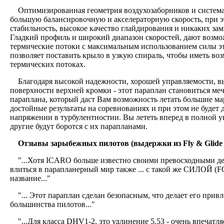
Оптимизированная геометрия воздухозаборников и система 
большую балансировочную и акселераторную скорость, при 
стабильность, высокое качество глайдирования и никаких за
Гладкий профиль и широкий диапазон скоростей, дают возмо
термические потоки с максимальным использованием силы эт
позволяет поставить крыло в узкую спираль, чтобы иметь воз
термических потоках.
Благодаря высокой надежности, хорошей управляемости, вы
поверхности верхней кромки - этот параплан становиться меч
параплана, который даст Вам возможность летать большие м
достойные результаты на соревнованиях и при этом не будет 
напряжении в турбулентностии. Вы лететь вперед в полной ув
другие будут боротся с их парапланами.
Отзывы зарыбежных пилотов (выдержки из Fly & Glide 
"...Хотя ICARO больше известно своими превосходными де
влиться в парапланерный мир также ... с такой же СИЛОЙ (F
название..."
"... Этот параплан сделан безопасным, что делает его прив
большинства пилотов..."
"...Для класса DHV1-2, это удлинение 5.53 - очень впечатляе