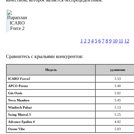
1
2
3
4
5
6
7
8
9
10
11
12
Сравнитесь с крыльями конкурентов:
Модель
удлинение
ICARO Force2
5.53
APCO Presta
5.40
Gin Oasis
5.02
Nova Mamboo
5.45
Windtech Pulsar
5.13
Swing Mistral 3
5.25
Advance Epsilon 4
4.92
Ozone Vibe
5.03