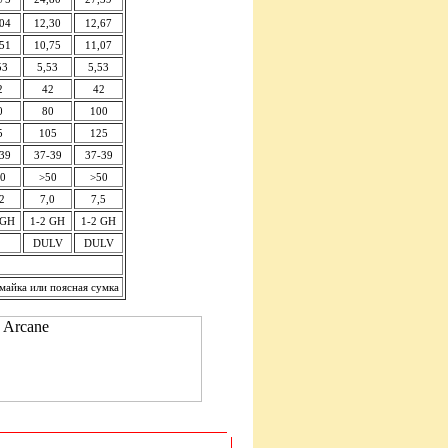
04
12,30
12,67
51
10,75
11,07
53
5,53
5,53
2
42
42
0
80
100
5
105
125
39
37-39
37-39
0
>50
>50
2
7,0
7,5
 GH
1-2 GH
1-2 GH
DULV
DULV
 майка или поясная сумка