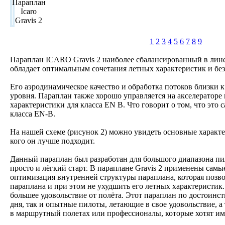
1
2
3
4
5
6
7
8
9
Параплан ICARO Gravis 2 наиболее сбалансированный в лин
обладает оптимальным сочетания летных характеристик и без
Его аэродинамическое качество и обработка потоков близки 
уровня. Параплан также хорошо управляется на акселераторе
характеристики для класса EN B. Что говорит о том, что эт
класса EN-B.
На нашей схеме (рисунок 2) можно увидеть основные характе
кого он лучше подходит.
Данный параплан был разработан для большого диапазона пи
просто и лёгкий старт. В параплане Gravis 2 применены сам
оптимизация внутренней структуры параплана, которая позво
параплана и при этом не ухудшить его летных характеристик
большее удовольствие от полёта. Этот параплан по достоинс
дня, так и опытные пилоты, летающие в свое удовольствие, а 
в маршрутный полетах или профессионалы, которые хотят им