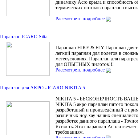
динамику Acro крыла и способность о
термических потоков параплана высок
Рассмотреть подробнее
Параплан ICARO Sitta
Параплан HIKE & FLY Параплан для т
легкий параплан для полетов в сложн
метеоусловиях. Параплан для паратрек
для ОПЫТНЫХ пилотов!!!
Рассмотреть подробнее
Параплан для АКРО - ICARO NIKITA 5
NIKITA 5 - БЕСКОНЕЧНОСТЬ ВАШ
NIKITA 5 акро-параплан пятого покол
разработаный и произведённый с при
различных ноу-хау наших специалисто
разработке данного параплана - Точно
Ясность. Этот параплан Acro отвечае
требованиям.
Рассмотреть подробнее