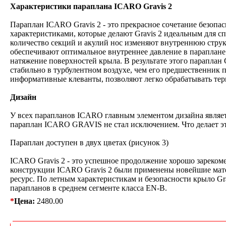
Характеристики параплана ICARO Gravis 2
Параплан ICARO Gravis 2 - это прекрасное сочетание безопа
характеристиками, которые делают Gravis 2 идеальным для с
количество секций и акулий нос изменяют внутреннюю струк
обеспечивают оптимальное внутреннее давление в параплане 
натяжение поверхностей крыла. В результате этого параплан G
стабильно в турбулентном воздухе, чем его предшественник п
информативные клеванты, позволяют легко обрабатывать тер
Дизайн
У всех парапланов ICARO главным элементом дизайна является
параплан ICARO GRAVIS не стал исключением. Что делает эт
Параплан доступен в двух цветах (рисунок 3)
ICARO Gravis 2 - это успешное продолжение хорошо зареком
конструкции ICARO Gravis 2 были применены новейшие ма
ресурс. По летным характеристикам и безопасности крыло Gr
парапланов в среднем сегменте класса EN-B.
*
Цена:
2480.00