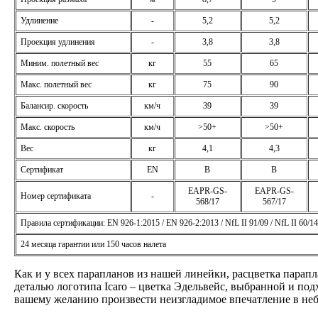
Удлинение
-
5,2
5,2
Проекция удлинения
-
3,8
3,8
Миним. полетный вес
кг
55
65
Макс. полетный вес
кг
75
90
Балансир. скорость
км/ч
39
39
Макс. скорость
км/ч
>50+
>50+
Вес
кг
4,1
4,3
Сертификат
EN
B
B
EAPR-GS-
EAPR-GS-
Номер сертификата
-
568/17
567/17
Правила сертификации: EN 926-1:2015 / EN 926-2:2013 / NfL II 91/09 / NfL II 60/14
24 месяца гарантии или 150 часов налета
Как и у всех парапланов из нашей линейки, расцветка парапл
деталью логотипа Icaro – цветка Эдельвейс, выбранной и по
вашему желанию произвести неизгладимое впечатление в неб