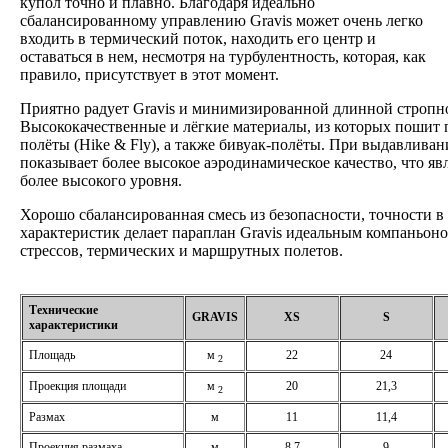
купол точно и плавно. Благодаря идеально
сбалансированному управлению Gravis может очень легко
входить в термический поток, находить его центр и
оставаться в нем, несмотря на турбулентность, которая, как
правило, присутствует в этот момент.
Приятно радует Gravis и минимизированной длинной стропн
Высококачественные и лёгкие материалы, из которых пошит 
полёты (Hike & Fly), а также бивуак-полёты. При выдавливан
показывает более высокое аэродинамическое качество, что яв
более высокого уровня.
Хорошо сбалансированная смесь из безопасности, точности 
характеристик делает параплан Gravis идеальным компаньон
стрессов, термических и маршрутных полетов.
Технические
GRAVIS
XS
S
характеристики
Площадь
м
22
24
2
Проекция площади
м
20
21,3
2
Размах
м
11
11,4
Проекция размаха
м
8,7
9