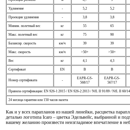
Удлинение
-
5,2
5,2
Проекция удлинения
-
3,8
3,8
Миним. полетный вес
кг
55
65
Макс. полетный вес
кг
75
90
Балансир. скорость
км/ч
39
39
Макс. скорость
км/ч
>50+
>50+
Вес
кг
4,1
4,3
Сертификат
EN
B
B
EAPR-GS-
EAPR-GS-
Номер сертификата
-
568/17
567/17
Правила сертификации: EN 926-1:2015 / EN 926-2:2013 / NfL II 91/09 / NfL II 60/14
24 месяца гарантии или 150 часов налета
Как и у всех парапланов из нашей линейки, расцветка парапл
деталью логотипа Icaro – цветка Эдельвейс, выбранной и по
вашему желанию произвести неизгладимое впечатление в неб