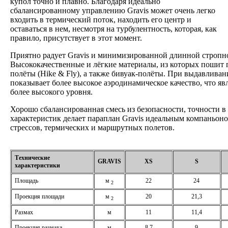
купол точно и плавно. Благодаря идеально
сбалансированному управлению Gravis может очень легко
входить в термический поток, находить его центр и
оставаться в нем, несмотря на турбулентность, которая, как
правило, присутствует в этот момент.
Приятно радует Gravis и минимизированной длинной стропн
Высококачественные и лёгкие материалы, из которых пошит 
полёты (Hike & Fly), а также бивуак-полёты. При выдавливан
показывает более высокое аэродинамическое качество, что яв
более высокого уровня.
Хорошо сбалансированная смесь из безопасности, точности 
характеристик делает параплан Gravis идеальным компаньон
стрессов, термических и маршрутных полетов.
Технические
GRAVIS
XS
S
характеристики
Площадь
м
22
24
2
Проекция площади
м
20
21,3
2
Размах
м
11
11,4
Проекция размаха
м
8,7
9