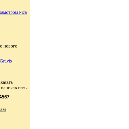
рамотром Pica
о нового
Gravis
казать
 написав нам:
 4567
нам