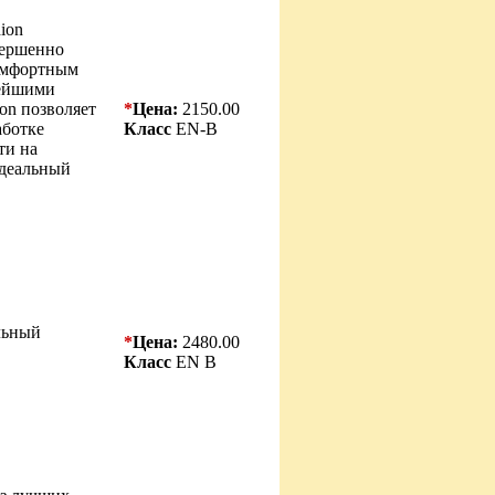
ion
овершенно
омфортным
вейшими
on позволяет
*
Цена:
2150.00
аботке
Класс
EN-B
ти на
Идеальный
льный
*
Цена:
2480.00
Класс
EN B