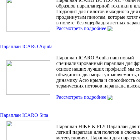
Параплан ICARO BUTEO XC - один и
образцов парапланерной техники в кла
Подходит для пилотов выходного дня 
продвинутым пилотам, которые хотят 
в полете, без ущерба для летных харак
Рассмотреть подробнее
Параплан ICARO Aquila
Параплан ICARO Aquila наш новый
специализированный параплан для фр
основе наших лучших профилей мы с
объединить два мира: управляемость, 
динамику Acro крыла и способность о
термических потоков параплана высок
Рассмотреть подробнее
Параплан ICARO Sitta
Параплан HIKE & FLY Параплан для т
легкий параплан для полетов в сложн
метеоусловиях. Параплан для паратрек