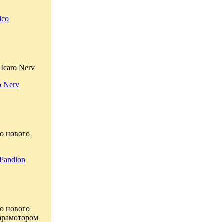
lco
Icaro Nerv
o Nerv
о нового
Pandion
о нового
парамотором