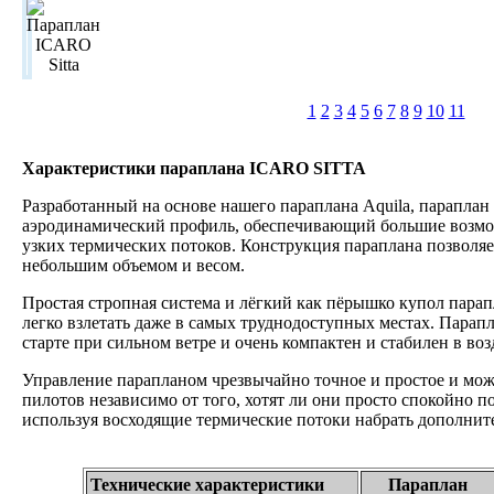
1
2
3
4
5
6
7
8
9
10
11
Характеристики параплана ICARO SITTA
Разработанный на основе нашего параплана Aquila, параплан 
аэродинамический профиль, обеспечивающий большие возмо
узких термических потоков. Конструкция параплана позволяе
небольшим объемом и весом.
Простая стропная система и лёгкий как пёрышко купол пара
легко взлетать даже в самых труднодоступных местах. Парапла
старте при сильном ветре и очень компактен и стабилен в воз
Управление парапланом чрезвычайно точное и простое и мож
пилотов независимо от того, хотят ли они просто спокойно п
используя восходящие термические потоки набрать дополнит
Технические характеристики
Параплан