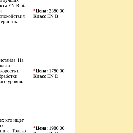
з лучших
сса EN B hi.
и
*
Цена:
2380.00
спокойствия
Класс
EN B
теристик.
истайла. На
могли
скорость и
*
Цена:
1780.00
бработки
Класс
EN D
ого уровня.
ех кто ищет
ых
*
Цена:
1980.00
инга. Только