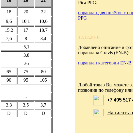
18
20
22
Pica PPG:
18
20
22
параплан для полётов с па
PPG
9,6
10,1
10,6
15,2
17
18,7
12.12.2016
7,6
8
8,4
5,1
Добавлено описание и фот
параплана Gravis (EN-B):
3,8
параплан категории EN-B 
36
65
75
80
90
95
105
Любой товар Вы можете за
-
позвонив по телефону или
-
+7 495 517
3,3
3,5
3,7
Написать 
D
D
D