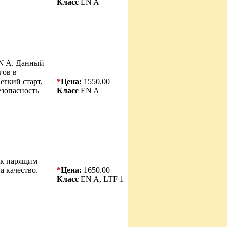
Класс
EN A
EN A. Данный
гов в
егкий старт,
*
Цена:
1550.00
езопасность
Класс
EN A
 к парящим
а качество.
*
Цена:
1650.00
Класс
EN A, LTF 1