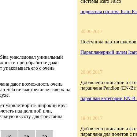
системы Icaro Falco
подвесная система Icaro Fa
30.06.2017
Поступила партия шлемов 
Парапланерный шлем Icar
Sitta унаследовал уникальный
жности при обработке даже
т упаковывать его с очень
28.06.2017
Добавлено описание и фот
плана дают возможность очень
параплана Pandion (EN-B):
н Sitta не выстреливает вверх на
духе.
параплан категории EN-B 
ет удовлетворить широкий круг
олетать над долиной или,
ельную высоту для фристайла.
18.01.2017
Добавлено описание и фот
параплана для полётов с 