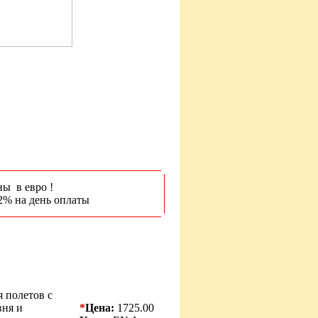
ны в евро !
2% на день оплаты
я полетов с
вня и
*
Цена:
1725.00