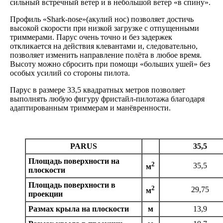
сильный встречный ветер и в небольшой ветер «в спину».
Профиль «Shark-nose»(акулий нос) позволяет достичь
высокой скорости при низкой загрузке с отпущенными
триммерами. Парус очень точно и без задержек
откликается на действия клевантами и, следовательно,
позволяет изменить направление полёта в любое время.
Высоту можно сбросить при помощи «больших ушей» без
особых усилий со стороны пилота.
Парус в размере 33,5 квадратных метров позволяет
выполнять любую фигуру фристайл-пилотажа благодаря
адаптированным триммерам и манёвренности.
PARUS
35,5
Площадь поверхности на
2
35,5
м
плоскости
Площадь поверхности в
2
29,75
м
проекции
Размах крыла на плоскости
м
13,9