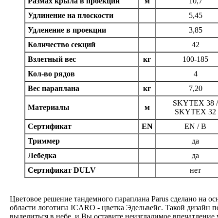
Размах крыла в проекции
м
10,7
Удлинение на плоскости
5,45
Удленение в проекции
3,85
Количество секций
42
Взлетный вес
кг
100-185
Кол-во рядов
4
Вес параплана
кг
7,20
SKYTEX 38 
Материалы
м
SKYTEX 32
Сертификат
EN
EN / B
Триммер
да
Лебедка
да
Сертификат DULV
нет
Цветовое решение тандемного параплана Parus сделано на о
области логотипа ICARO - цветка Эдельвейс. Такой дизайн 
выделиться в небе, и Вы оставите неизгладимое впечатление