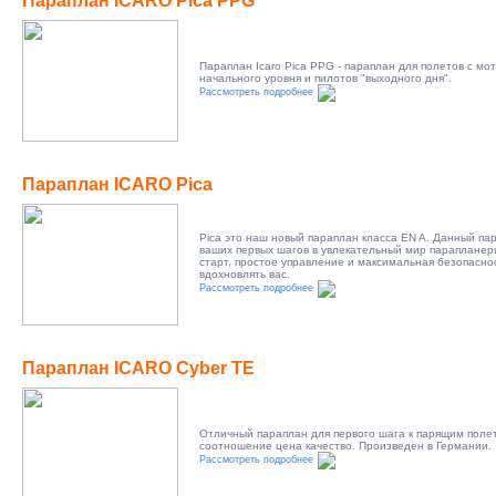
Параплан ICARO Pica PPG
Параплан Icaro Pica PPG - параплан для полетов с мо
начального уровня и пилотов "выходного дня".
Рассмотреть подробнее
Параплан ICARO Pica
Pica это наш новый параплан класса EN A. Данный па
ваших первых шагов в увлекательный мир парапланер
старт, простое управление и максимальная безопасно
вдохновлять вас.
Рассмотреть подробнее
Параплан ICARO Cyber TE
Отличный параплан для первого шага к парящим поле
соотношение цена качество. Произведен в Германии.
Рассмотреть подробнее