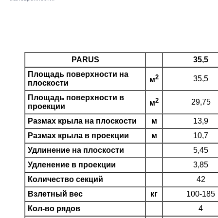
PARUS
35,5
Площадь поверхности на
2
35,5
м
плоскости
Площадь поверхности в
2
29,75
м
проекции
Размах крыла на плоскости
м
13,9
Размах крыла в проекции
м
10,7
Удлинение на плоскости
5,45
Удленение в проекции
3,85
Количество секций
42
Взлетный вес
кг
100-185
Кол-во рядов
4