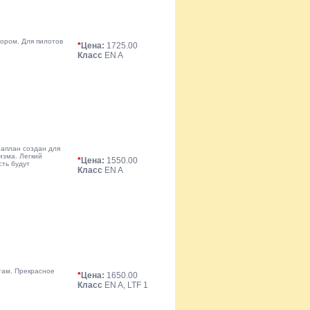
тором. Для пилотов
*
Цена:
1725.00
Класс
EN A
раплан создан для
изма. Легкий
*
Цена:
1550.00
сть будут
Класс
EN A
там. Прекрасное
*
Цена:
1650.00
Класс
EN A, LTF 1