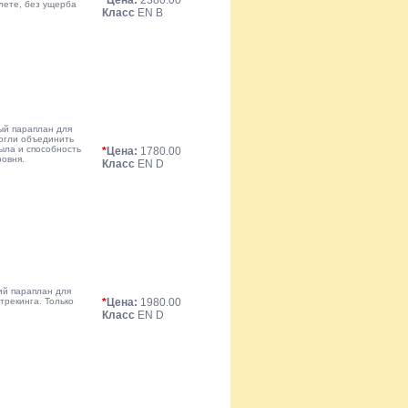
*
Цена:
2380.00
лете, без ущерба
Класс
EN B
ый параплан для
огли объединить
рыла и способность
*
Цена:
1780.00
ровня.
Класс
EN D
ий параплан для
трекинга. Только
*
Цена:
1980.00
Класс
EN D