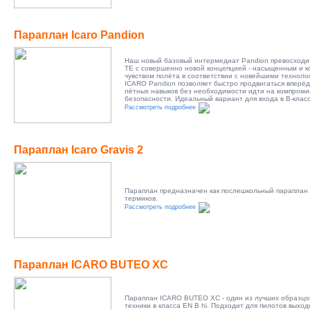
Параплан Icaro Pandion
Наш новый базовый интермедиат Pandion превосходит 
TE с совершенно новой концепцией - насыщенным и 
чувством полёта в соответствии с новейшими техноло
ICARO Pandion позволяет быстро продвигаться вперёд
лётных навыков без необходимости идти на компроми
безопасности. Идеальный вариант для входа в В-клас
Рассмотреть подробнее
Параплан Icaro Gravis 2
Параплан предназначен как послешкольный параплан 
термиков.
Рассмотреть подробнее
Параплан ICARO BUTEO XC
Параплан ICARO BUTEO XC - один из лучших образцо
техники в класса EN B hi. Подходит для пилотов выход