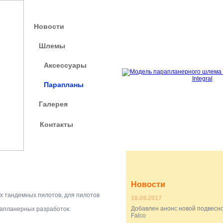
Новости
Шлемы
Аксессуары
Парапланы
Галерея
Контакты
Новости
 тандемных пилотов, для пилотов
18.09.2017
Добавлен анонс новой подвесно
апланерных разработок.
Falco