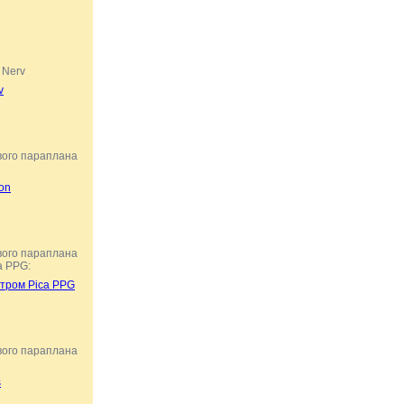
 Nerv
v
вого параплана
on
вого параплана
a PPG:
отром Pica PPG
вого параплана
s