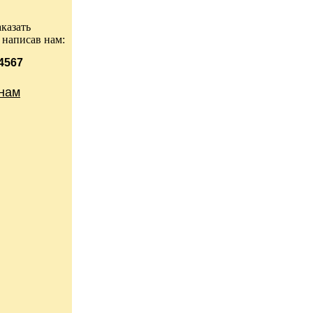
казать
 написав нам:
 4567
нам