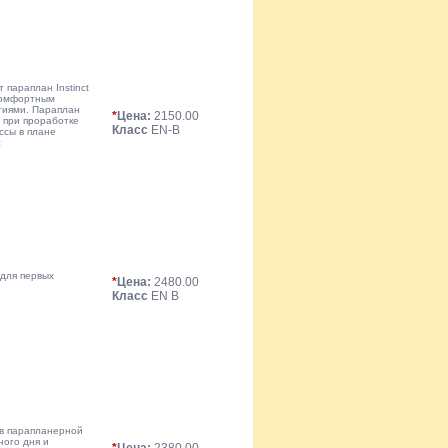
параплан Instinct
комфортным
гиями. Параплан
*
Цена:
2150.00
 при проработке
Класс
EN-B
ссы в плане
с
для первых
*
Цена:
2480.00
Класс
EN B
в парапланерной
ного дня и