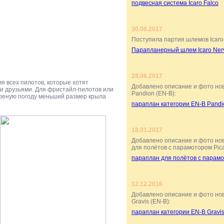
подвесная система Icaro Falco
30.06.2017
Поступила партия шлемов Icaro
Парапланерный шлем Icaro Ner
28.06.2017
я всех пилотов, которые хотят
Добавлено описание и фото но
й и друзьями. Для фристайл-пилотов или
Pandion (EN-B):
треную погоду меньший размер крыла
параплан категории EN-B Pandi
18.01.2017
Добавлено описание и фото но
для полётов с парамотором Pic
параплан для полётов с парам
12.12.2016
Добавлено описание и фото но
Gravis (EN-B):
параплан категории EN-B Gravi