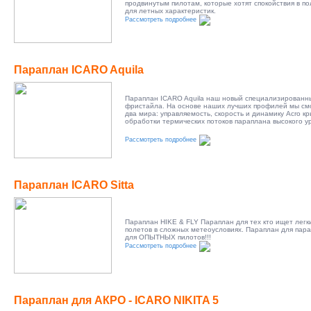
продвинутым пилотам, которые хотят спокойствия в по
для летных характеристик.
Рассмотреть подробнее
Параплан ICARO Aquila
Параплан ICARO Aquila наш новый специализированн
фристайла. На основе наших лучших профилей мы см
два мира: управляемость, скорость и динамику Acro к
обработки термических потоков параплана высокого у
Рассмотреть подробнее
Параплан ICARO Sitta
Параплан HIKE & FLY Параплан для тех кто ищет легк
полетов в сложных метеоусловиях. Параплан для пара
для ОПЫТНЫХ пилотов!!!
Рассмотреть подробнее
Параплан для АКРО - ICARO NIKITA 5