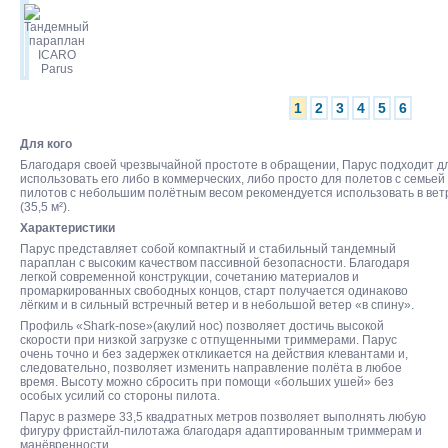
1
2
3
4
5
6
Для кого
Благодаря своей чрезвычайной простоте в обращении, Парус подходит дл
использовать его либо в коммерческих, либо просто для полетов с семье
пилотов с небольшим полётным весом рекомендуется использовать в ве
(35,5 м²).
Характеристики
Парус представляет собой компактный и стабильный тандемный
параплан с высоким качеством пассивной безопасности. Благодаря
легкой современной конструкции, сочетанию материалов и
промаркированных свободных концов, старт получается одинаково
лёгким и в сильный встречный ветер и в небольшой ветер «в спину».
Профиль «Shark-nose»(акулий нос) позволяет достичь высокой
скорости при низкой загрузке с отпущенными триммерами. Парус
очень точно и без задержек откликается на действия клевантами и,
следовательно, позволяет изменить направление полёта в любое
время. Высоту можно сбросить при помощи «больших ушей» без
особых усилий со стороны пилота.
Парус в размере 33,5 квадратных метров позволяет выполнять любую
фигуру фристайл-пилотажа благодаря адаптированным триммерам и
манёвренности.