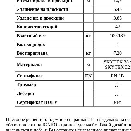
Размах крыла в проекции
м
10,7
Удлинение на плоскости
5,45
Удленение в проекции
3,85
Количество секций
42
Взлетный вес
кг
100-185
Кол-во рядов
4
Вес параплана
кг
7,20
SKYTEX 38 
Материалы
м
SKYTEX 32
Сертификат
EN
EN / B
Триммер
да
Лебедка
да
Сертификат DULV
нет
Цветовое решение тандемного параплана Parus сделано на о
области логотипа ICARO - цветка Эдельвейс. Такой дизайн 
выделиться в небе, и Вы оставите неизгладимое впечатление