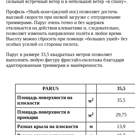
сильный встречный ветер и в небольшой ветер «в спину».
Профиль «Shark-nose»(акулий нос) позволяет достичь
высокой скорости при низкой загрузке с отпущенными
триммерами. Парус очень точно и без задержек
откликается на действия клевантами и, следовательно,
позволяет изменить направление полёта в любое время.
Высоту можно сбросить при помощи «больших ушей» без
особых усилий со стороны пилота.
Парус в размере 33,5 квадратных метров позволяет
выполнять любую фигуру фристайл-пилотажа благодаря
адаптированным триммерам и манёвренности.
PARUS
35,5
Площадь поверхности на
2
35,5
м
плоскости
Площадь поверхности в
2
29,75
м
проекции
Размах крыла на плоскости
м
13,9