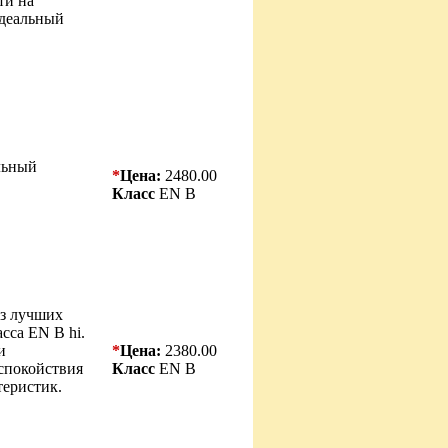
ти на
Идеальный
льный
*
Цена:
2480.00
Класс
EN B
з лучших
сса EN B hi.
и
*
Цена:
2380.00
спокойствия
Класс
EN B
теристик.