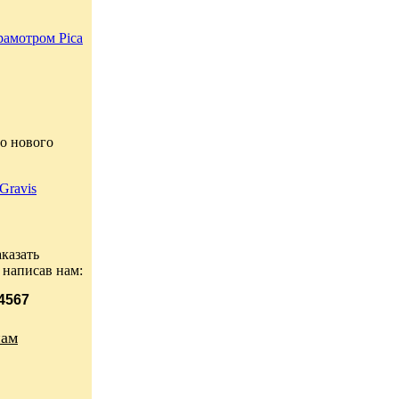
рамотром Pica
о нового
Gravis
казать
 написав нам:
 4567
нам