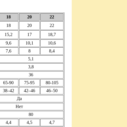
18
20
22
18
20
22
15,2
17
18,7
9,6
10,1
10,6
7,6
8
8,4
5,1
3,8
36
65-90
75-95
80-105
38–42
42–46
46–50
Да
Нет
80
4,4
4,5
4,7