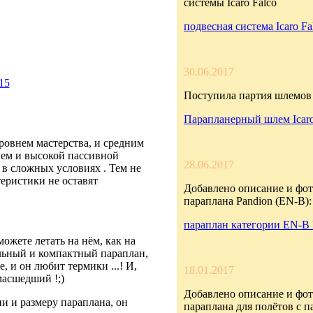
системы Icaro Falco
подвесная система Icaro Fa
30.06.2017
15
Поступила партия шлемов 
Парапланерный шлем Icar
ровнем мастерства, и средним
ием и высокой пассивной
28.06.2017
 в сложных условиях . Тем не
еристики не оставят
Добавлено описание и фот
параплана Pandion (EN-B):
параплан категории EN-B 
можете летать на нём, как на
льный и компактный параплан,
, и он любит термики ...! И,
18.01.2017
масшедший !;)
Добавлено описание и фот
и и размеру параплана, он
параплана для полётов с 