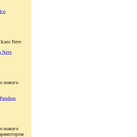
lco
Icaro Nerv
o Nerv
о нового
Pandion
о нового
парамотором