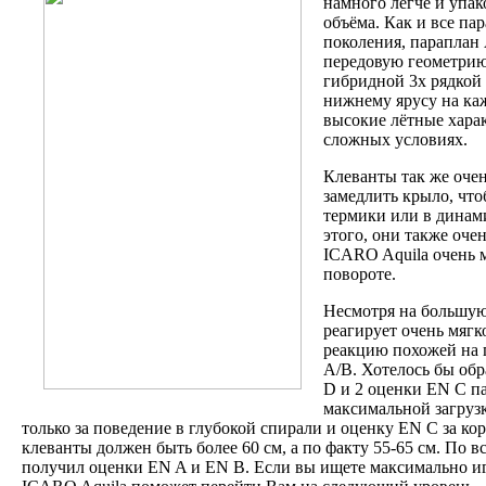
намного легче и упа
объёма. Как и все па
поколения, параплан 
передовую геометрию
гибридной 3х рядкой 
нижнему ярусу на каж
высокие лётные харак
сложных условиях.
Клеванты так же оче
замедлить крыло, что
термики или в динам
этого, они также оче
ICARO Aquila очень 
повороте.
Несмотря на большую 
реагирует очень мягко
реакцию похожей на 
A/B. Хотелось бы обр
D и 2 оценки EN C п
максимальной загрузк
только за поведение в глубокой спирали и оценку EN C за ко
клеванты должен быть более 60 см, а по факту 55-65 см. По 
получил оценки EN A и EN B. Если вы ищете максимально и