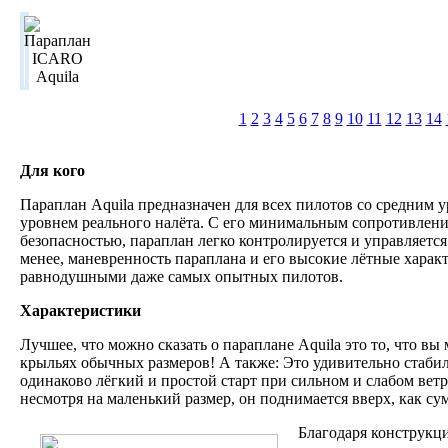
1
2
3
4
5
6
7
8
9
10
11
12
13
14
Для кого
Параплан Aquila предназначен для всех пилотов со средним у
уровнем реального налёта. С его минимальным сопротивлен
безопасностью, параплан легко контролируется и управляется
менее, маневренность параплана и его высокие лётные характ
равнодушными даже самых опытных пилотов.
Характеристики
Лучшее, что можно сказать о параплане Aquila это то, что вы 
крыльях обычных размеров! А также: Это удивительно стаби
одинаково лёгкий и простой старт при сильном и слабом ветре
несмотря на маленький размер, он поднимается вверх, как су
Благодаря конструкци