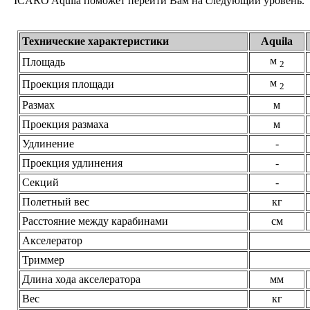
ICARO Aquila поможет перейти Вам на следующий уровень.
Технические характеристики
Aquila
м
Площадь
2
м
Проекция площади
2
Размах
м
Проекция размаха
м
Удлинение
-
Проекция удлинения
-
Секций
-
Полетный вес
кг
Расстояние между карабинами
см
Акселератор
Триммер
Длина хода акселератора
мм
Вес
кг