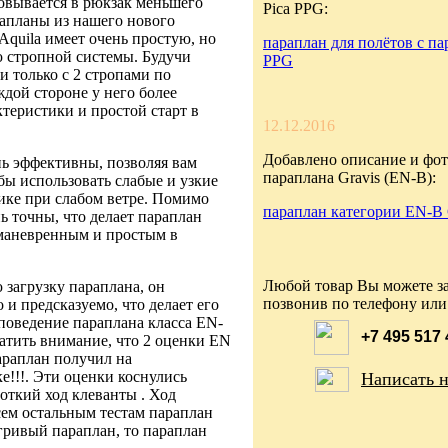
ковывается в рюкзак меньшего
Pica PPG:
рапланы из нашего нового
Aquila имеет очень простую, но
параплан для полётов с па
 стропной системы. Будучи
PPG
и только с 2 стропами по
дой стороне у него более
теристики и простой старт в
12.12.2016
Добавлено описание и фот
нь эффективны, позволяя вам
параплана Gravis (EN-B):
бы использовать слабые и узкие
ике при слабом ветре. Помимо
параплан категории EN-B 
нь точны, что делает параплан
маневренным и простым в
Любой товар Вы можете за
загрузку параплана, он
позвонив по телефону или
 и предсказуемо, что делает его
поведение параплана класса EN-
+7 495 517
атить внимание, что 2 оценки EN
араплан получил на
е!!!. Эти оценки коснулись
Написать 
роткий ход клеванты . Ход
всем остальным тестам параплан
гривый параплан, то параплан