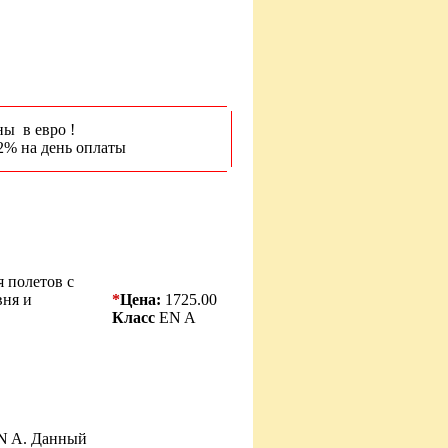
ны в евро !
2% на день оплаты
я полетов с
вня и
*
Цена:
1725.00
Класс
EN A
EN A. Данный