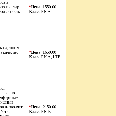
гов в
егкий старт,
*
Цена:
1550.00
езопасность
Класс
EN A
 к парящим
а качество.
*
Цена:
1650.00
Класс
EN A, LTF 1
ion
овершенно
омфортным
вейшими
on позволяет
*
Цена:
2150.00
аботке
Класс
EN-B