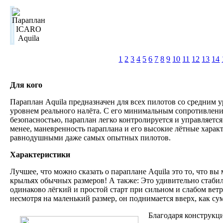
1
2
3
4
5
6
7
8
9
10
11
12
13
14
Для кого
Параплан Aquila предназначен для всех пилотов со средним у
уровнем реального налёта. С его минимальным сопротивлен
безопасностью, параплан легко контролируется и управляется
менее, маневренность параплана и его высокие лётные характ
равнодушными даже самых опытных пилотов.
Характеристики
Лучшее, что можно сказать о параплане Aquila это то, что вы 
крыльях обычных размеров! А также: Это удивительно стаби
одинаково лёгкий и простой старт при сильном и слабом ветре
несмотря на маленький размер, он поднимается вверх, как су
Благодаря конструкци