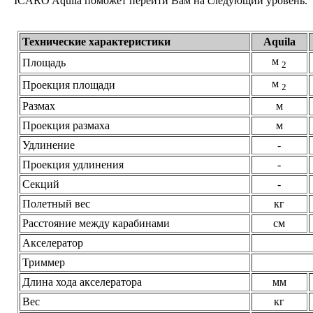
ICARO Aquila поможет перейти Вам на следующий уровень.
Технические характеристики
Aquila
м
Площадь
2
м
Проекция площади
2
Размах
м
Проекция размаха
м
Удлинение
-
Проекция удлинения
-
Секций
-
Полетный вес
кг
Расстояние между карабинами
см
Акселератор
Триммер
Длина хода акселератора
мм
Вес
кг