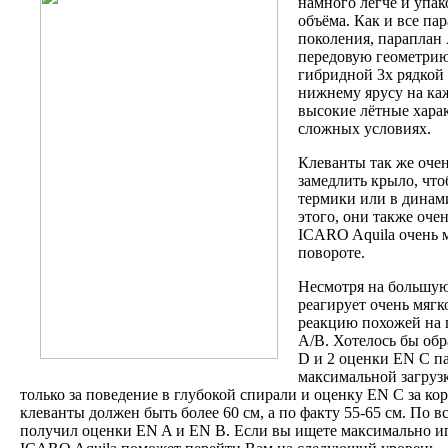
намного легче и упа
объёма. Как и все па
поколения, параплан 
передовую геометрию
гибридной 3х рядкой 
нижнему ярусу на каж
высокие лётные харак
сложных условиях.
Клеванты так же оче
замедлить крыло, что
термики или в динам
этого, они также оче
ICARO Aquila очень 
повороте.
Несмотря на большую 
реагирует очень мягко
реакцию похожей на 
A/B. Хотелось бы обр
D и 2 оценки EN C п
максимальной загрузк
только за поведение в глубокой спирали и оценку EN C за ко
клеванты должен быть более 60 см, а по факту 55-65 см. По 
получил оценки EN A и EN B. Если вы ищете максимально и