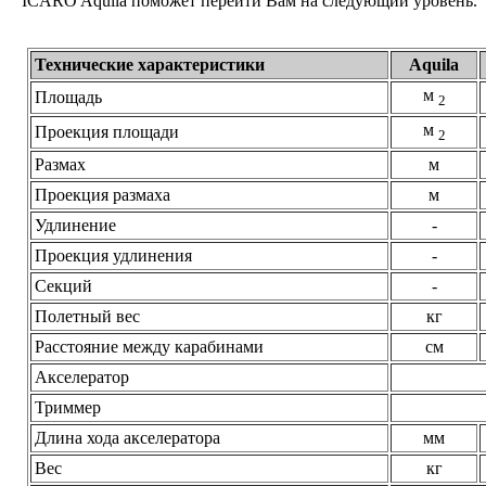
ICARO Aquila поможет перейти Вам на следующий уровень.
Технические характеристики
Aquila
м
Площадь
2
м
Проекция площади
2
Размах
м
Проекция размаха
м
Удлинение
-
Проекция удлинения
-
Секций
-
Полетный вес
кг
Расстояние между карабинами
см
Акселератор
Триммер
Длина хода акселератора
мм
Вес
кг