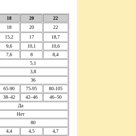
18
20
22
18
20
22
15,2
17
18,7
9,6
10,1
10,6
7,6
8
8,4
5,1
3,8
36
65-90
75-95
80-105
38–42
42–46
46–50
Да
Нет
80
4,4
4,5
4,7