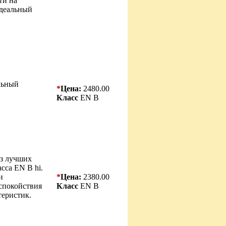
ти на
Идеальный
льный
*
Цена:
2480.00
Класс
EN B
з лучших
сса EN B hi.
и
*
Цена:
2380.00
спокойствия
Класс
EN B
теристик.