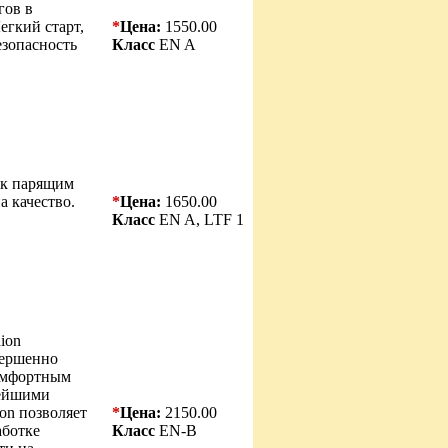
гов в
егкий старт,
*
Цена:
1550.00
езопасность
Класс
EN A
 к парящим
а качество.
*
Цена:
1650.00
Класс
EN A, LTF 1
ion
овершенно
омфортным
вейшими
on позволяет
*
Цена:
2150.00
аботке
Класс
EN-B