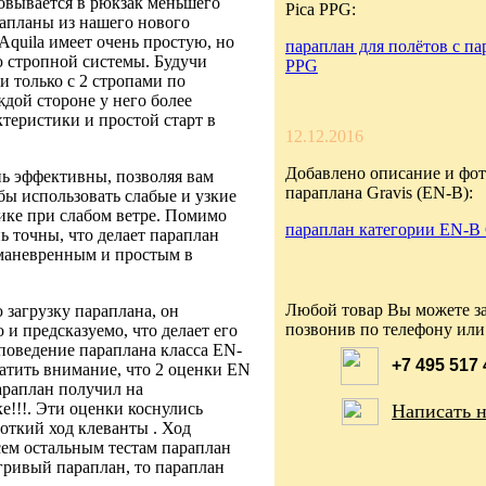
ковывается в рюкзак меньшего
Pica PPG:
рапланы из нашего нового
Aquila имеет очень простую, но
параплан для полётов с па
 стропной системы. Будучи
PPG
и только с 2 стропами по
дой стороне у него более
теристики и простой старт в
12.12.2016
Добавлено описание и фот
нь эффективны, позволяя вам
параплана Gravis (EN-B):
бы использовать слабые и узкие
ике при слабом ветре. Помимо
параплан категории EN-B 
нь точны, что делает параплан
маневренным и простым в
Любой товар Вы можете за
загрузку параплана, он
позвонив по телефону или
 и предсказуемо, что делает его
поведение параплана класса EN-
+7 495 517
атить внимание, что 2 оценки EN
араплан получил на
е!!!. Эти оценки коснулись
Написать 
роткий ход клеванты . Ход
всем остальным тестам параплан
гривый параплан, то параплан