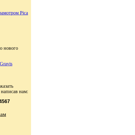
рамотром Pica
о нового
Gravis
казать
 написав нам:
 4567
нам