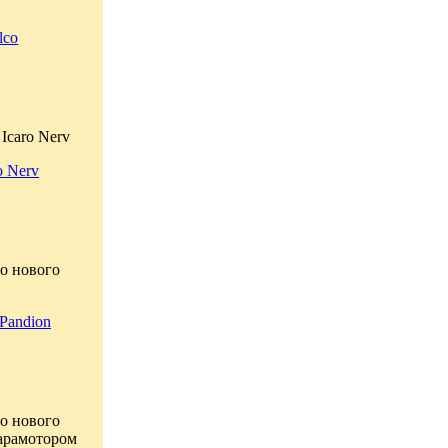
lco
Icaro Nerv
o Nerv
о нового
Pandion
о нового
парамотором