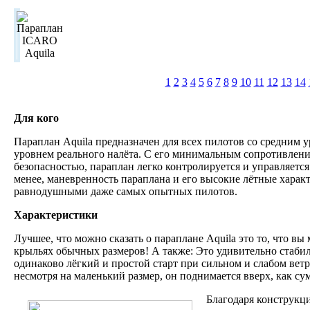
1
2
3
4
5
6
7
8
9
10
11
12
13
14
Для кого
Параплан Aquila предназначен для всех пилотов со средним у
уровнем реального налёта. С его минимальным сопротивлен
безопасностью, параплан легко контролируется и управляется
менее, маневренность параплана и его высокие лётные характ
равнодушными даже самых опытных пилотов.
Характеристики
Лучшее, что можно сказать о параплане Aquila это то, что вы 
крыльях обычных размеров! А также: Это удивительно стаби
одинаково лёгкий и простой старт при сильном и слабом ветре
несмотря на маленький размер, он поднимается вверх, как су
Благодаря конструкци