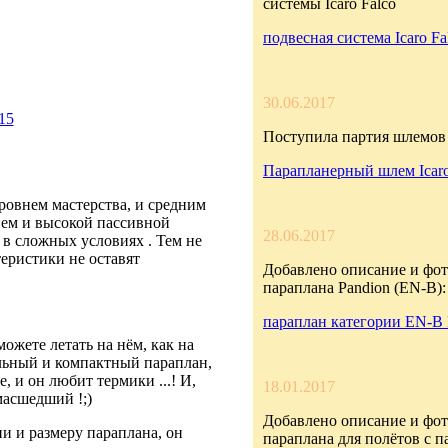
системы Icaro Falco
подвесная система Icaro Fa
30.06.2017
15
Поступила партия шлемов 
Парапланерный шлем Icar
ровнем мастерства, и средним
ием и высокой пассивной
28.06.2017
 в сложных условиях . Тем не
еристики не оставят
Добавлено описание и фот
параплана Pandion (EN-B):
параплан категории EN-B 
можете летать на нём, как на
льный и компактный параплан,
, и он любит термики ...! И,
18.01.2017
масшедший !;)
Добавлено описание и фот
и и размеру параплана, он
параплана для полётов с 