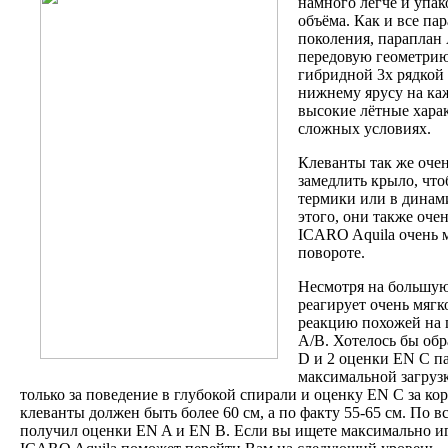
намного легче и упа
объёма. Как и все па
поколения, параплан 
передовую геометрию
гибридной 3х рядкой 
нижнему ярусу на каж
высокие лётные харак
сложных условиях.
Клеванты так же оче
замедлить крыло, что
термики или в динам
этого, они также оче
ICARO Aquila очень 
повороте.
Несмотря на большую 
реагирует очень мягко
реакцию похожей на 
A/B. Хотелось бы обр
D и 2 оценки EN C п
максимальной загрузк
только за поведение в глубокой спирали и оценку EN C за ко
клеванты должен быть более 60 см, а по факту 55-65 см. По 
получил оценки EN A и EN B. Если вы ищете максимально и