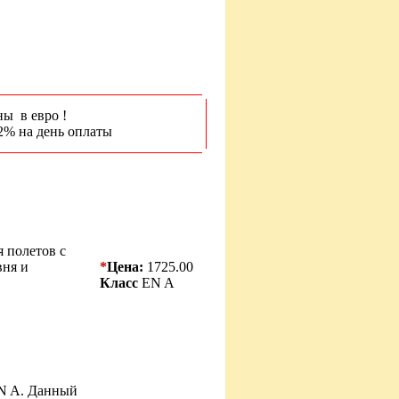
ны в евро !
2% на день оплаты
я полетов с
вня и
*
Цена:
1725.00
Класс
EN A
EN A. Данный