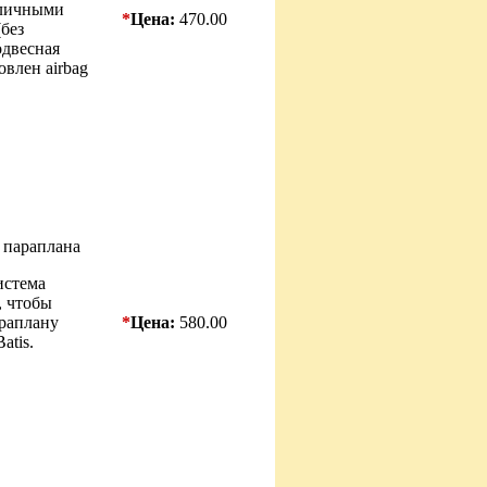
зличными
*
Цена:
470.00
(без
одвесная
овлен airbag
 параплана
истема
, чтобы
араплану
*
Цена:
580.00
atis.