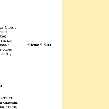
gy-Cross с
ушая
 bag
так как,
новые
*
Цена:
515.00
т более
air bag
а-
гчённая
и сидения.
ляется то,