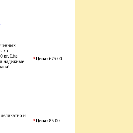
e
гченных
рах с
 кг, Lite
*
Цена:
675.00
е и надежные
лана!
 деликатно и
*
Цена:
85.00