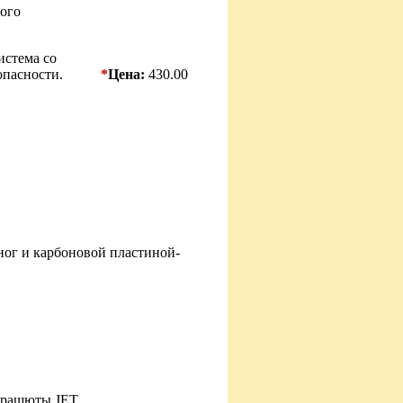
ного
истема со
опасности.
*
Цена:
430.00
ног и карбоновой пластиной-
арашюты JET