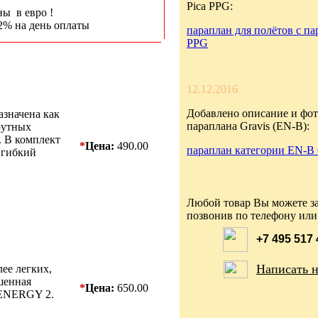
Pica PPG:
ны в евро !
2% на день оплаты
параплан для полётов с па
PPG
12.12.2016
Добавлено описание и фот
азначена как
параплана Gravis (EN-B):
рутных
. В комплект
*
Цена:
490.00
параплан категории EN-B 
, гибкий
Любой товар Вы можете за
позвонив по телефону или
+7 495 517
Написать 
лее легких,
шенная
*
Цена:
650.00
 ENERGY 2.