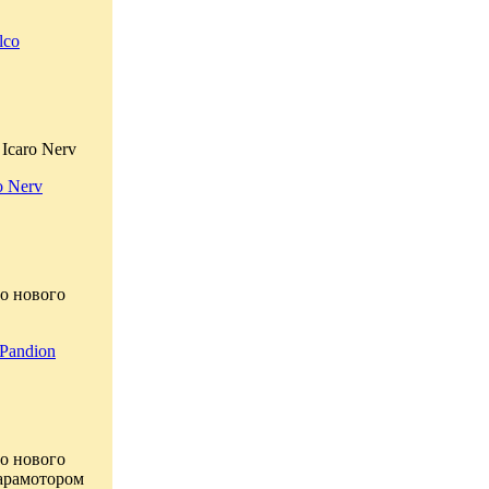
lco
Icaro Nerv
o Nerv
о нового
Pandion
о нового
парамотором