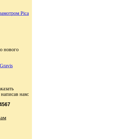
рамотром Pica
о нового
Gravis
казать
 написав нам:
 4567
нам