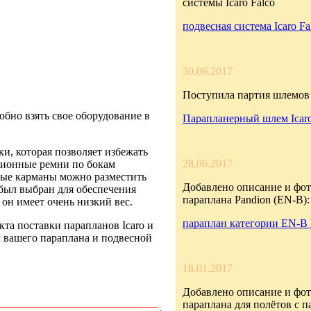
системы Icaro Falco
подвесная система Icaro Fa
30.06.2017
Поступила партия шлемов 
обно взять свое оборудование в
Парапланерный шлем Icar
и, которая позволяет избежать
28.06.2017
сионные ремни по бокам
ные карманы можно разместить
Добавлено описание и фот
был выбран для обеспечения
параплана Pandion (EN-B):
он имеет очень низкий вес.
параплан категории EN-B 
та поставки парапланов Icaro и
м вашего параплана и подвесной
18.01.2017
Добавлено описание и фот
параплана для полётов с 