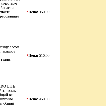
 качеством
 Запаски
тности
*
Цена:
350.00
требованиям
между весом
й парашют
*
Цена:
510.00
ткани.
CARO LITE
 запаски.
общий вес
 ощутимо
*
Цена:
450.00
т и общий